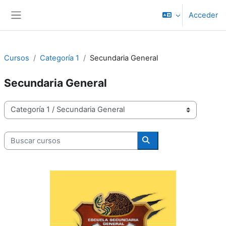
Salta al contenido principal
Acceder
Panel lateral
Cursos
Categoría 1
Secundaria General
Secundaria General
Categorías
Buscar cursos
Buscar cursos